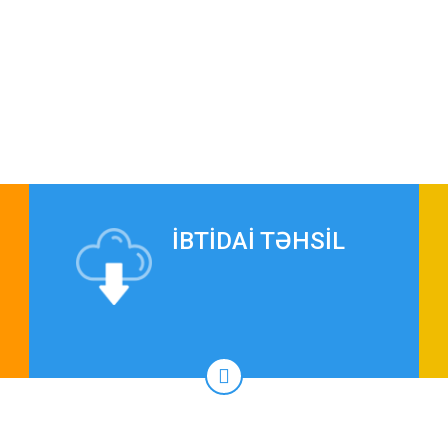
İBTİDAİ TƏHSİL