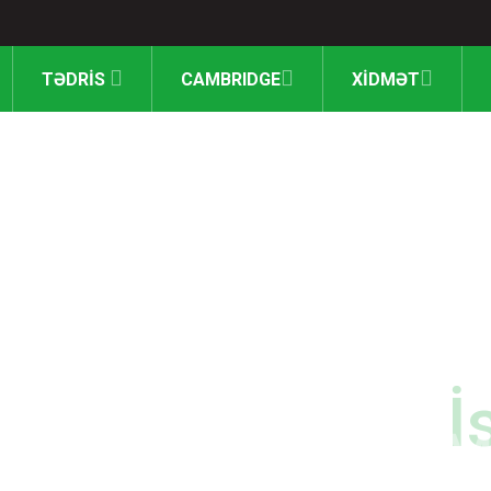
TƏDRİS
CAMBRIDGE
XİDMƏT
lxalq Cambridge M