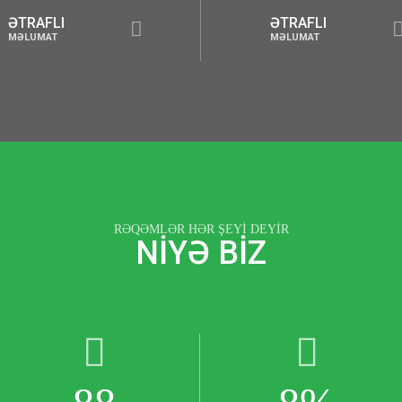
ƏTRAFLI
ƏTR
MƏLUMAT
MƏL
RƏQƏMLƏR HƏR ŞEYİ DEYİR
NİYƏ BİZ