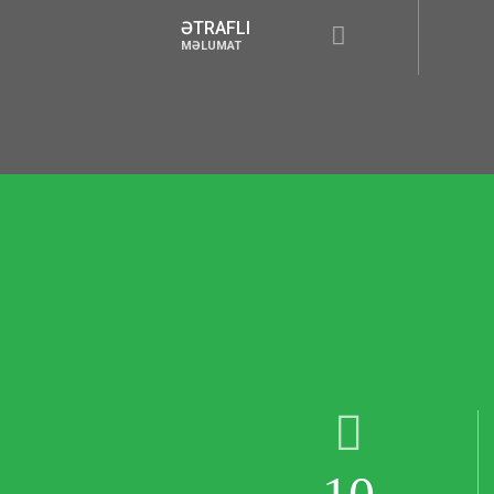
TRAFLI
ƏTRAFLI
ƏLUMAT
MƏLUMAT