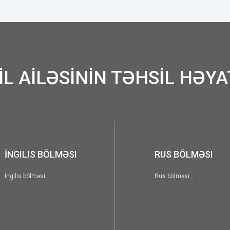
İL AİLƏSİNİN TƏHSİL HƏYA
RUS BÖLMƏSI
TÜ
Rus bölməsi...
Türk 