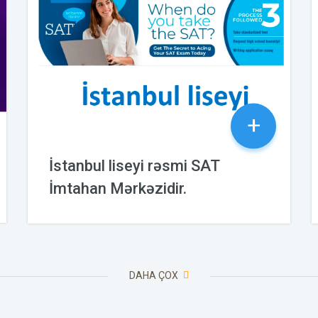
+
İstanbul liseyi rəsmi SAT
İmtahan Mərkəzidir.
03.12.2023
DAHA ÇOX