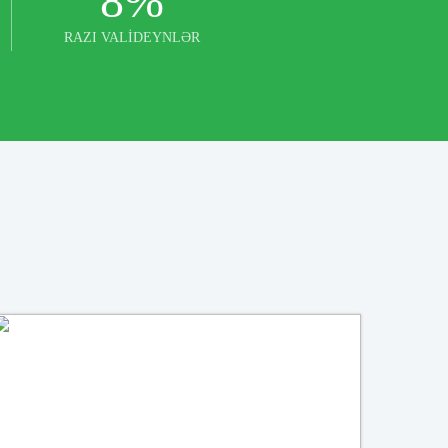
8
%
RAZI VALİDEYNLƏR