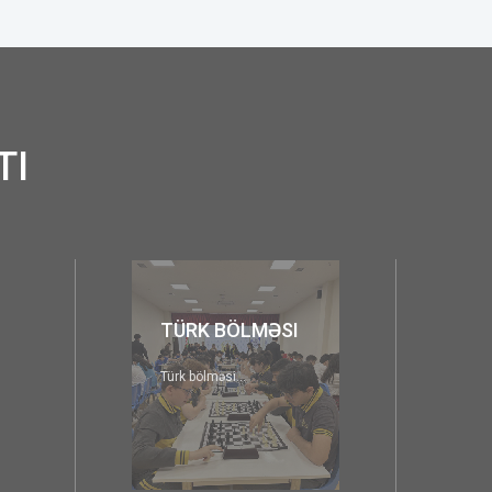
TI
RK BÖLMƏSI
KLUBLAR
bölməsi...
Şagirdlərin yaş səviyyələrinə və
maraqlarına uyğun klublar...