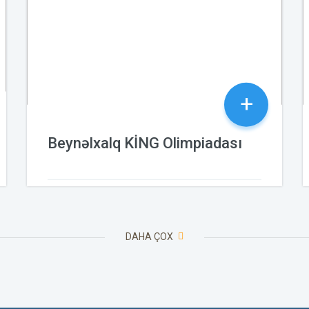
+
Beynəlxalq KİNG Olimpiadası
24.09.2024
DAHA ÇOX