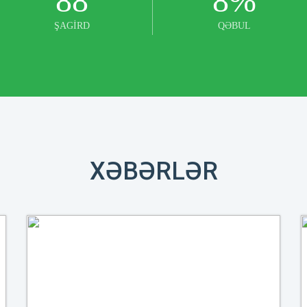
88
8
%
ŞAGİRD
QƏBUL
XƏBƏRLƏR