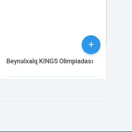
+
Beynəlxalq KINGS Olimpiadası
24.09.2024