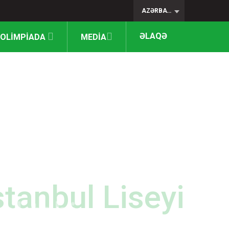
AZƏRBAYCAN
ƏLAQƏ
OLİMPİADA
MEDİA
əktəbi